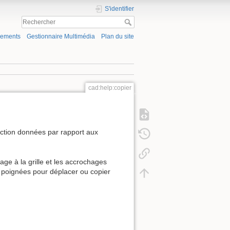
S'identifier
gements
Gestionnaire Multimédia
Plan du site
cad:help:copier
ection données par rapport aux
age à la grille et les accrochages
s poignées pour déplacer ou copier